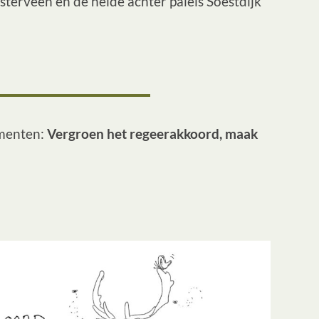
sterveen en de heide achter paleis Soestdijk
menten:
Vergroen het regeerakkoord, maak