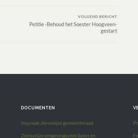
VOLGEND BERICHT
Petitie -Behoud het Soester Hoogveen-
gestart
DOCUMENTEN
V
Inspraak zienswijze gemeenteraad
Pr
Zienswijze omgevingsvisie Soest en
Fi