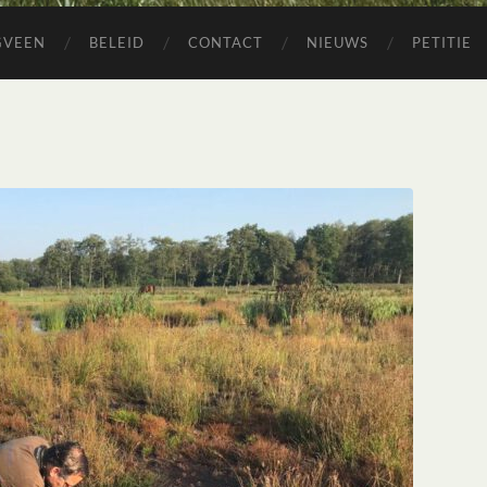
GVEEN
BELEID
CONTACT
NIEUWS
PETITIE