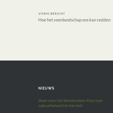
VORIG BERICHT
Hoe het veenlandschap ons kan redden
NIEUWS
Stem voor het Soesterveen: Kies voor
natuurbehoud en herstel!