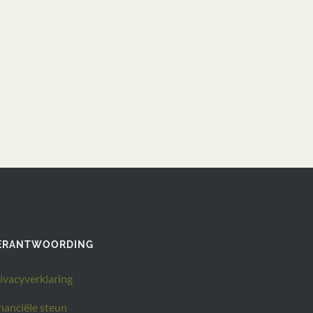
ERANTWOORDING
ivacyverklaring
nanciële steun