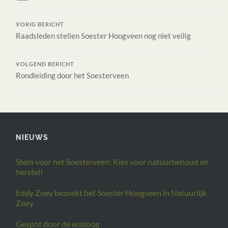
VORIG BERICHT
Raadsleden stellen Soester Hoogveen nog niet veilig
VOLGEND BERICHT
Rondleiding door het Soesterveen
NIEUWS
Stem voor het Soesterveen: Kies voor natuurbehoud en
herstel!
Eddy Zoey bezoekt het Soester Hoogveen in Natuurlijk
Zoey
Gespot door de ecoloog