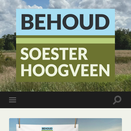
Stichting
Behoud
Soester
Hoogveen
Toggle
Toggle
zoekve
mobiel
menu