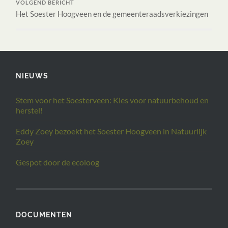
VOLGEND BERICHT
Het Soester Hoogveen en de gemeenteraadsverkiezingen
NIEUWS
Stem voor het Soesterveen: Kies voor natuurbehoud en
herstel!
Eddy Zoey bezoekt het Soester Hoogveen in Natuurlijk
Zoey
Gespot door de ecoloog
DOCUMENTEN