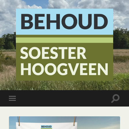
Stichting
Behoud
Soester
Hoogveen
Toggle
Toggle
zoekve
mobiel
menu