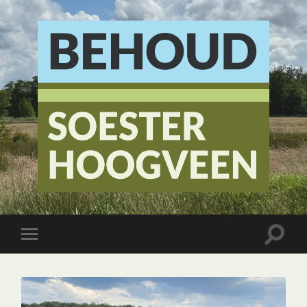
Stichting
Behoud
Soester
Hoogveen
Toggle
Toggle
zoekve
mobiel
menu