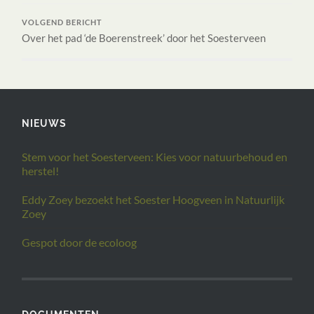
VOLGEND BERICHT
Over het pad ‘de Boerenstreek’ door het Soesterveen
NIEUWS
Stem voor het Soesterveen: Kies voor natuurbehoud en
herstel!
Eddy Zoey bezoekt het Soester Hoogveen in Natuurlijk
Zoey
Gespot door de ecoloog