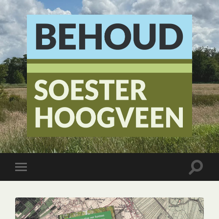
Stichting
Behoud
Soester
Hoogveen
Toggle
Toggle
zoekve
mobiel
menu