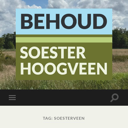
Stichting
Behoud
Soester
Hoogveen
Toggle
Toggle
zoekve
mobiel
menu
TAG:
SOESTERVEEN