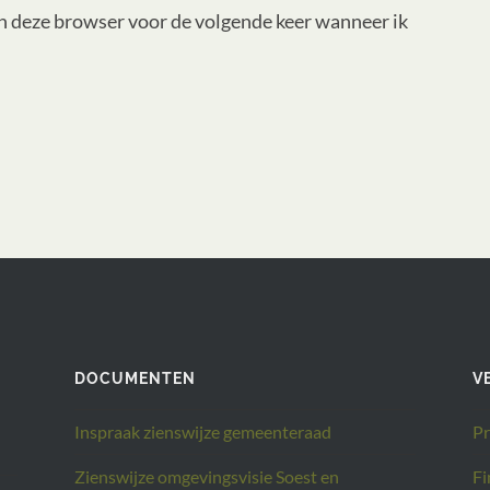
in deze browser voor de volgende keer wanneer ik
DOCUMENTEN
V
Inspraak zienswijze gemeenteraad
Pr
Zienswijze omgevingsvisie Soest en
Fi