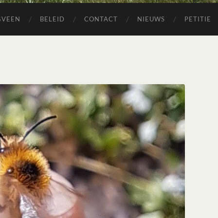
GVEEN
BELEID
CONTACT
NIEUWS
PETITIE