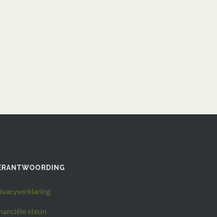
ERANTWOORDING
ivacyverklaring
nanciële steun